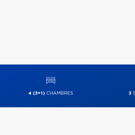
4 (3+1)
CHAMBRES
3
S